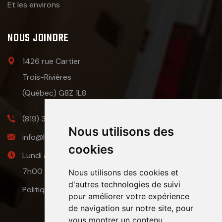
Et les environs
NOUS JOINDRE
1426 rue Cartier
Trois-Rivières
(Québec) G8Z 1L8
(819) 383-0344
Nous utilisons des
info@lesasdudemenagement.ca
cookies
Lundi au dimanche:
7h00 à 21h00
Nous utilisons des cookies et
d'autres technologies de suivi
Politique de confidentialité
pour améliorer votre expérience
de navigation sur notre site, pour
vous montrer un contenu